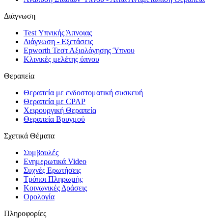
Διάγνωση
Test Υπνικής Άπνοιας
Διάγνωση - Εξετάσεις
Epworth Τεστ Αξιολόγησης Ύπνου
Κλινικές μελέτης ύπνου
Θεραπεία
Θεραπεία με ενδοστοματική συσκευή
Θεραπεία με CPAP
Χειρουργική Θεραπεία
Θεραπεία Βρυγμού
Σχετικά Θέματα
Συμβουλές
Ενημερωτικά Video
Συχνές Ερωτήσεις
Τρόποι Πληρωμής
Κοινωνικές Δράσεις
Ορολογία
Πληροφορίες