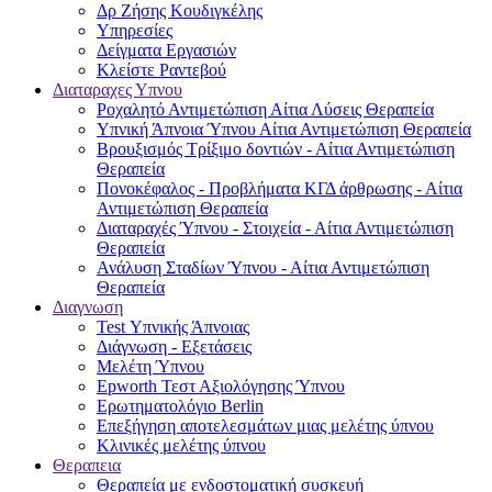
Δρ Ζήσης Κουδιγκέλης
Υπηρεσίες
Δείγματα Εργασιών
Κλείστε Ραντεβού
Διαταραχες Υπνου
Ροχαλητό Αντιμετώπιση Αίτια Λύσεις Θεραπεία
Υπνική Άπνοια Ύπνου Αίτια Αντιμετώπιση Θεραπεία
Βρουξισμός Τρίξιμο δοντιών - Αίτια Αντιμετώπιση
Θεραπεία
Πονοκέφαλος - Προβλήματα ΚΓΔ άρθρωσης - Αίτια
Αντιμετώπιση Θεραπεία
Διαταραχές Ύπνου - Στοιχεία - Αίτια Αντιμετώπιση
Θεραπεία
Ανάλυση Σταδίων Ύπνου - Αίτια Αντιμετώπιση
Θεραπεία
Διαγνωση
Test Υπνικής Άπνοιας
Διάγνωση - Εξετάσεις
Μελέτη Ύπνου
Epworth Τεστ Αξιολόγησης Ύπνου
Ερωτηματολόγιο Berlin
Επεξήγηση αποτελεσμάτων μιας μελέτης ύπνου
Κλινικές μελέτης ύπνου
Θεραπεια
Θεραπεία με ενδοστοματική συσκευή