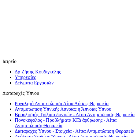
Ιατρείο
Δρ Ζήσης Κουδιγκέλης
Υπηρεσίες
Δείγματα Εργασιών
Διαταραχές Ύπνου
Ροχαλητό Αντιμετώπιση Αίτια Λύσεις Θεραπεία
Αντιμετωπιση Υπνικής Απνοιας η Άπνοιας Υπνου
Βρουξισμός Τρίξιμο δοντιών - Αίτια Αντιμετώπιση Θεραπεία
Πονοκέφαλος - Προβλήματα ΚΓΔ άρθρωσης - Αίτια
Αντιμετώπιση Θεραπεία
Διαταραχές Ύπνου - Στοιχεία - Αίτια Αντιμετώπιση Θεραπεία
Ανάλυση Σταδίων Ύπνου - Αίτια Αντιμετώπιση Θεραπεία