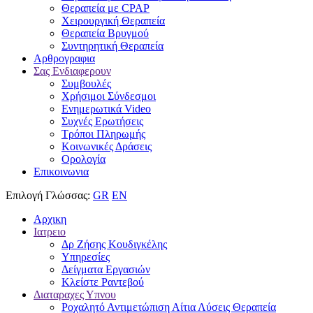
Θεραπεία με CPAP
Χειρουργική Θεραπεία
Θεραπεία Βρυγμού
Συντηρητική Θεραπεία
Αρθρογραφια
Σας Ενδιαφερουν
Συμβουλές
Χρήσιμοι Σύνδεσμοι
Ενημερωτικά Video
Συχνές Ερωτήσεις
Τρόποι Πληρωμής
Κοινωνικές Δράσεις
Ορολογία
Επικοινωνια
Επιλογή Γλώσσας:
GR
EN
Αρχικη
Ιατρειο
Δρ Ζήσης Κουδιγκέλης
Υπηρεσίες
Δείγματα Εργασιών
Κλείστε Ραντεβού
Διαταραχες Υπνου
Ροχαλητό Αντιμετώπιση Αίτια Λύσεις Θεραπεία