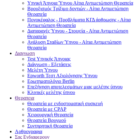
Υπνική Άπνοια Ύπνου Αίτια Αντιμετώπιση Θεραπεία
Βρουξισμός Τρίξιμο δοντιών - Αίτια Αντιμετώπιση
Θεραπεία
Πονοκέφαλος - Προβλήματα ΚΓΔ άρθρωσης - Αίτια
Αντιμετώπιση Θεραπεία
Διαταραχές Ύπνου - Στοιχεία - Αίτια Αντιμετώπιση
Θεραπεία
Ανάλυση Σταδίων Ύπνου - Αίτια Αντιμετώπιση
Θεραπεία
Διαγνωση
Test Υπνικής Άπνοιας
Διάγνωση - Εξετάσεις
Μελέτη Ύπνου
Epworth Τεστ Αξιολόγησης Ύπνου
Ερωτηματολόγιο Berlin
Επεξήγηση αποτελεσμάτων μιας μελέτης ύπνου
Κλινικές μελέτης ύπνου
Θεραπεια
Θεραπεία με ενδοστοματική συσκευή
Θεραπεία με CPAP
Χειρουργική Θεραπεία
Θεραπεία Βρυγμού
Συντηρητική Θεραπεία
Αρθρογραφια
Σας Ενδιαφερουν