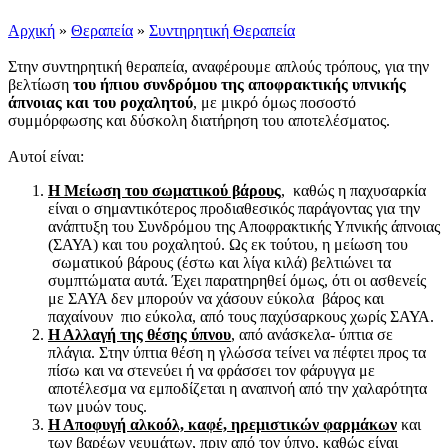
Αρχική
»
Θεραπεία
»
Συντηρητική Θεραπεία
Στην συντηρητική θεραπεία, αναφέρουμε απλούς τρόπους, για την
βελτίωση
του ήπιου συνδρόμου της αποφρακτικής υπνικής
άπνοιας και του ροχαλητού
, με μικρό όμως ποσοστό
συμμόρφωσης και δύσκολη διατήρηση του αποτελέσματος.
Αυτοί είναι:
Η Μείωση του σωματικού βάρους
, καθώς η παχυσαρκία
είναι ο σημαντικότερος προδιαθεσικός παράγοντας για την
ανάπτυξη του Συνδρόμου της Αποφρακτικής Υπνικής άπνοιας
(ΣΑΥΑ) και του ροχαλητού. Ως εκ τούτου, η μείωση του
σωματικού βάρους (έστω και λίγα κιλά) βελτιώνει τα
συμπτώματα αυτά. Έχει παρατηρηθεί όμως, ότι οι ασθενείς
με ΣΑΥΑ δεν μπορούν να χάσουν εύκολα βάρος και
παχαίνουν πιο εύκολα, από τους παχύσαρκους χωρίς ΣΑΥΑ.
Η Αλλαγή της θέσης ύπνου
, από ανάσκελα- ύπτια σε
πλάγια. Στην ύπτια θέση η γλώσσα τείνει να πέφτει προς τα
πίσω και να στενεύει ή να φράσσει τον φάρυγγα με
αποτέλεσμα να εμποδίζεται η αναπνοή από την χαλαρότητα
των μυών τους.
Η Αποφυγή αλκοόλ, καφέ, ηρεμιστικών φαρμάκων
και
των βαρέων γευμάτων, πριν από τον ύπνο, καθώς είναι