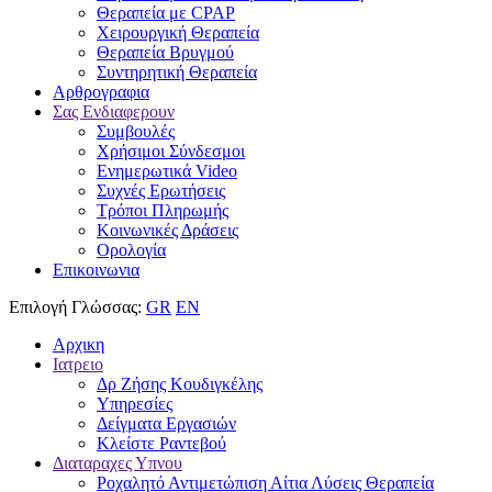
Θεραπεία με CPAP
Χειρουργική Θεραπεία
Θεραπεία Βρυγμού
Συντηρητική Θεραπεία
Αρθρογραφια
Σας Ενδιαφερουν
Συμβουλές
Χρήσιμοι Σύνδεσμοι
Ενημερωτικά Video
Συχνές Ερωτήσεις
Τρόποι Πληρωμής
Κοινωνικές Δράσεις
Ορολογία
Επικοινωνια
Επιλογή Γλώσσας:
GR
EN
Αρχικη
Ιατρειο
Δρ Ζήσης Κουδιγκέλης
Υπηρεσίες
Δείγματα Εργασιών
Κλείστε Ραντεβού
Διαταραχες Υπνου
Ροχαλητό Αντιμετώπιση Αίτια Λύσεις Θεραπεία