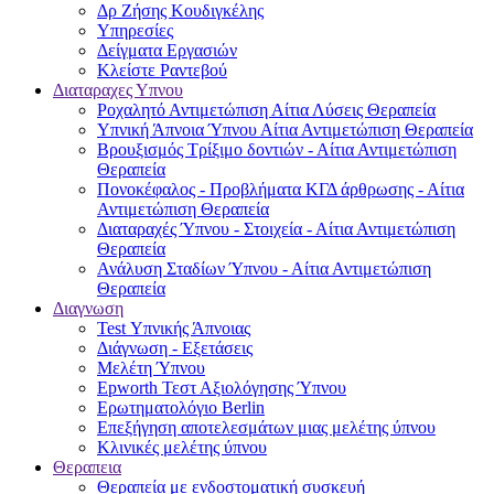
Δρ Ζήσης Κουδιγκέλης
Υπηρεσίες
Δείγματα Εργασιών
Κλείστε Ραντεβού
Διαταραχες Υπνου
Ροχαλητό Αντιμετώπιση Αίτια Λύσεις Θεραπεία
Υπνική Άπνοια Ύπνου Αίτια Αντιμετώπιση Θεραπεία
Βρουξισμός Τρίξιμο δοντιών - Αίτια Αντιμετώπιση
Θεραπεία
Πονοκέφαλος - Προβλήματα ΚΓΔ άρθρωσης - Αίτια
Αντιμετώπιση Θεραπεία
Διαταραχές Ύπνου - Στοιχεία - Αίτια Αντιμετώπιση
Θεραπεία
Ανάλυση Σταδίων Ύπνου - Αίτια Αντιμετώπιση
Θεραπεία
Διαγνωση
Test Υπνικής Άπνοιας
Διάγνωση - Εξετάσεις
Μελέτη Ύπνου
Epworth Τεστ Αξιολόγησης Ύπνου
Ερωτηματολόγιο Berlin
Επεξήγηση αποτελεσμάτων μιας μελέτης ύπνου
Κλινικές μελέτης ύπνου
Θεραπεια
Θεραπεία με ενδοστοματική συσκευή