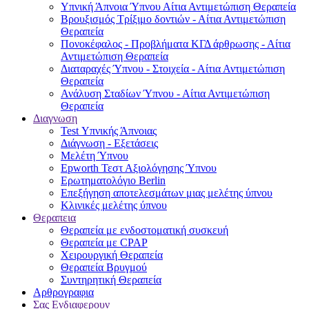
Υπνική Άπνοια Ύπνου Αίτια Αντιμετώπιση Θεραπεία
Βρουξισμός Τρίξιμο δοντιών - Αίτια Αντιμετώπιση
Θεραπεία
Πονοκέφαλος - Προβλήματα ΚΓΔ άρθρωσης - Αίτια
Αντιμετώπιση Θεραπεία
Διαταραχές Ύπνου - Στοιχεία - Αίτια Αντιμετώπιση
Θεραπεία
Ανάλυση Σταδίων Ύπνου - Αίτια Αντιμετώπιση
Θεραπεία
Διαγνωση
Test Υπνικής Άπνοιας
Διάγνωση - Εξετάσεις
Μελέτη Ύπνου
Epworth Τεστ Αξιολόγησης Ύπνου
Ερωτηματολόγιο Berlin
Επεξήγηση αποτελεσμάτων μιας μελέτης ύπνου
Κλινικές μελέτης ύπνου
Θεραπεια
Θεραπεία με ενδοστοματική συσκευή
Θεραπεία με CPAP
Χειρουργική Θεραπεία
Θεραπεία Βρυγμού
Συντηρητική Θεραπεία
Αρθρογραφια
Σας Ενδιαφερουν