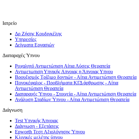
Ιατρείο
Δρ Ζήσης Κουδιγκέλης
Υπηρεσίες
Δείγματα Εργασιών
Διαταραχές Ύπνου
Ροχαλητό Αντιμετώπιση Αίτια Λύσεις Θεραπεία
Αντιμετωπιση Υπνικής Απνοιας η Άπνοιας Υπνου
Βρουξισμός Τρίξιμο δοντιών - Αίτια Αντιμετώπιση Θεραπεία
Πονοκέφαλος - Προβλήματα ΚΓΔ άρθρωσης - Αίτια
Αντιμετώπιση Θεραπεία
Διαταραχές Ύπνου - Στοιχεία - Αίτια Αντιμετώπιση Θεραπεία
Ανάλυση Σταδίων Ύπνου - Αίτια Αντιμετώπιση Θεραπεία
Διάγνωση
Test Υπνικής Άπνοιας
Διάγνωση - Εξετάσεις
Epworth Τεστ Αξιολόγησης Ύπνου
Κλινικές μελέτης ύπνου