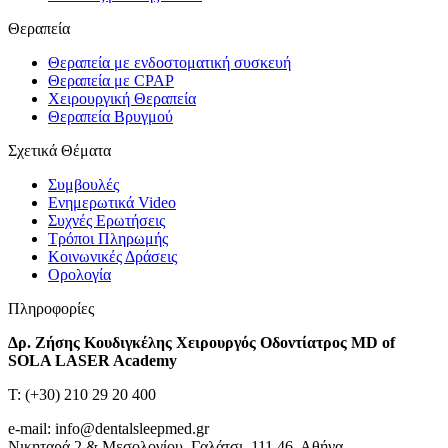
Θεραπεία
Θεραπεία με ενδοστοματική συσκευή
Θεραπεία με CPAP
Χειρουργική Θεραπεία
Θεραπεία Βρυγμού
Σχετικά Θέματα
Συμβουλές
Ενημερωτικά Video
Συχνές Ερωτήσεις
Τρόποι Πληρωμής
Κοινωνικές Δράσεις
Ορολογία
Πληροφορίες
Δρ. Ζήσης Κουδιγκέλης Χειρουργός Οδοντίατρος MD of
SOLA LASER Academy
T: (+30) 210 29 20 400
e-mail: info@dentalsleepmed.gr
Νικηταρά 2 & Μεσολογίου, Γαλάτσι, 111 46, Αθήνα