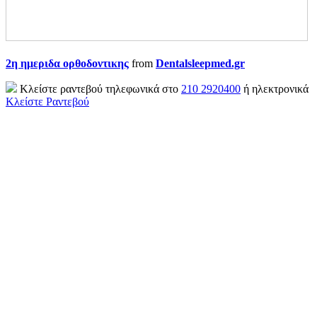
2η ημεριδα ορθοδοντικης
from
Dentalsleepmed.gr
Κλείστε ραντεβού τηλεφωνικά στο
210 2920400
ή ηλεκτρονικά
Κλείστε Ραντεβού