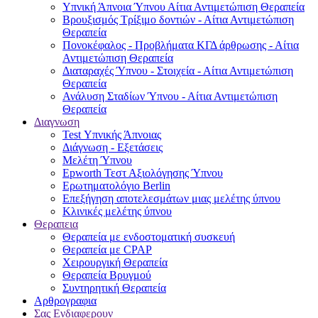
Υπνική Άπνοια Ύπνου Αίτια Αντιμετώπιση Θεραπεία
Βρουξισμός Τρίξιμο δοντιών - Αίτια Αντιμετώπιση
Θεραπεία
Πονοκέφαλος - Προβλήματα ΚΓΔ άρθρωσης - Αίτια
Αντιμετώπιση Θεραπεία
Διαταραχές Ύπνου - Στοιχεία - Αίτια Αντιμετώπιση
Θεραπεία
Ανάλυση Σταδίων Ύπνου - Αίτια Αντιμετώπιση
Θεραπεία
Διαγνωση
Test Υπνικής Άπνοιας
Διάγνωση - Εξετάσεις
Μελέτη Ύπνου
Epworth Τεστ Αξιολόγησης Ύπνου
Ερωτηματολόγιο Berlin
Επεξήγηση αποτελεσμάτων μιας μελέτης ύπνου
Κλινικές μελέτης ύπνου
Θεραπεια
Θεραπεία με ενδοστοματική συσκευή
Θεραπεία με CPAP
Χειρουργική Θεραπεία
Θεραπεία Βρυγμού
Συντηρητική Θεραπεία
Αρθρογραφια
Σας Ενδιαφερουν