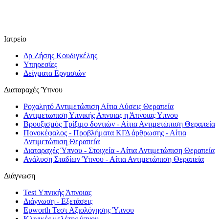
Ιατρείο
Δρ Ζήσης Κουδιγκέλης
Υπηρεσίες
Δείγματα Εργασιών
Διαταραχές Ύπνου
Ροχαλητό Αντιμετώπιση Αίτια Λύσεις Θεραπεία
Αντιμετωπιση Υπνικής Απνοιας η Άπνοιας Υπνου
Βρουξισμός Τρίξιμο δοντιών - Αίτια Αντιμετώπιση Θεραπεία
Πονοκέφαλος - Προβλήματα ΚΓΔ άρθρωσης - Αίτια
Αντιμετώπιση Θεραπεία
Διαταραχές Ύπνου - Στοιχεία - Αίτια Αντιμετώπιση Θεραπεία
Ανάλυση Σταδίων Ύπνου - Αίτια Αντιμετώπιση Θεραπεία
Διάγνωση
Test Υπνικής Άπνοιας
Διάγνωση - Εξετάσεις
Epworth Τεστ Αξιολόγησης Ύπνου
Κλινικές μελέτης ύπνου