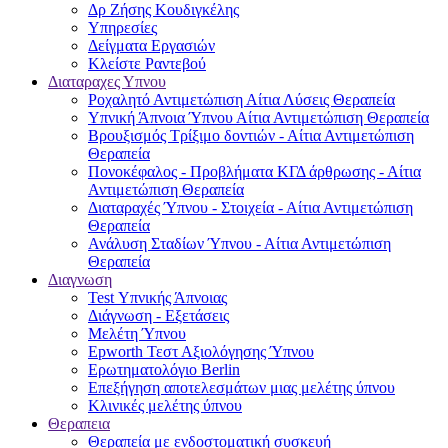
Δρ Ζήσης Κουδιγκέλης
Υπηρεσίες
Δείγματα Εργασιών
Κλείστε Ραντεβού
Διαταραχες Υπνου
Ροχαλητό Αντιμετώπιση Αίτια Λύσεις Θεραπεία
Υπνική Άπνοια Ύπνου Αίτια Αντιμετώπιση Θεραπεία
Βρουξισμός Τρίξιμο δοντιών - Αίτια Αντιμετώπιση
Θεραπεία
Πονοκέφαλος - Προβλήματα ΚΓΔ άρθρωσης - Αίτια
Αντιμετώπιση Θεραπεία
Διαταραχές Ύπνου - Στοιχεία - Αίτια Αντιμετώπιση
Θεραπεία
Ανάλυση Σταδίων Ύπνου - Αίτια Αντιμετώπιση
Θεραπεία
Διαγνωση
Test Υπνικής Άπνοιας
Διάγνωση - Εξετάσεις
Μελέτη Ύπνου
Epworth Τεστ Αξιολόγησης Ύπνου
Ερωτηματολόγιο Berlin
Επεξήγηση αποτελεσμάτων μιας μελέτης ύπνου
Κλινικές μελέτης ύπνου
Θεραπεια
Θεραπεία με ενδοστοματική συσκευή