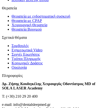
Θεραπεία
Θεραπεία με ενδοστοματική συσκευή
Θεραπεία με CPAP
Χειρουργική Θεραπεία
Θεραπεία Βρυγμού
Σχετικά Θέματα
Συμβουλές
Ενημερωτικά Video
Συχνές Ερωτήσεις
Τρόποι Πληρωμής
Κοινωνικές Δράσεις
Ορολογία
Πληροφορίες
Δρ. Ζήσης Κουδιγκέλης Χειρουργός Οδοντίατρος MD of
SOLA LASER Academy
T: (+30) 210 29 20 400
e-mail: info@dentalsleepmed.gr