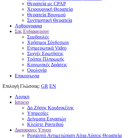
Θεραπεία με CPAP
Χειρουργική Θεραπεία
Θεραπεία Βρυγμού
Συντηρητική Θεραπεία
Αρθρογραφια
Σας Ενδιαφερουν
Συμβουλές
Χρήσιμοι Σύνδεσμοι
Ενημερωτικά Video
Συχνές Ερωτήσεις
Τρόποι Πληρωμής
Κοινωνικές Δράσεις
Ορολογία
Επικοινωνια
Επιλογή Γλώσσας:
GR
EN
Αρχικη
Ιατρειο
Δρ Ζήσης Κουδιγκέλης
Υπηρεσίες
Δείγματα Εργασιών
Κλείστε Ραντεβού
Διαταραχες Υπνου
Ροχαλητό Αντιμετώπιση Αίτια Λύσεις Θεραπεία