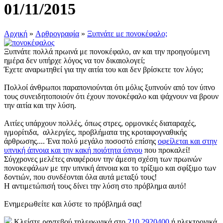
01/11/2015
Αρχική
»
Αρθρογραφία
»
Ξυπνάτε με πονοκέφαλο;
Ξυπνάτε πολλά πρωινά με πονοκέφαλο, αν και την προηγούμενη
ημέρα δεν υπήρχε λόγος να τον δικαιολογεί;
Έχετε αναρωτηθεί για την αιτία του και δεν βρίσκετε τον λόγο;
Πολλοί άνθρωποι παραπονιούνται ότι μόλις ξυπνούν από τον ύπνο
τους συνειδητοποιούν ότι έχουν πονοκέφαλο και ψάχνουν να βρουν
την αιτία και την λύση.
Αιτίες υπάρχουν πολλές, όπως στρες, ορμονικές διαταραχές,
ιγμορίτιδα, αλλεργίες, προβλήματα της κροταφογναθικής
άρθρωσης.... Ένα πολύ μεγάλο ποσοστό επίσης
οφείλεται και στην
υπνική άπνοια και την κακή ποιότητα ύπνου
που προκαλεί!
Σύγχρονες μελέτες αναφέρουν την άμεση σχέση των πρωινών
πονοκεφάλων με την υπνική άπνοια και το τρίξιμο και σφίξιμο των
δοντιών, που συνδέονται όλα αυτά μεταξύ τους!
Η αντιμετώπισή τους δίνει την λύση στο πρόβλημα αυτό!
Ενημερωθείτε και λύστε το πρόβλημά σας!
Κλείστε ραντεβού τηλεφωνικά στο
210 2920400
ή ηλεκτρονικά