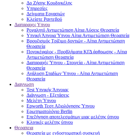
Δρ Ζήσης Κουδιγκέλης
Υπηρεσίες
Δείγματα Εργασιών
Κλείστε Ραντεβού
Διαταραχες Υπνου
Ροχαλητό Αντιμετώπιση Αίτια Λύσεις Θεραπεία
Υπνική Άπνοια Ύπνου Αίτια Αντιμετώπιση Θεραπεία
Βρουξισμός Τρίξιμο δοντιών - Αίτια Αντιμετώπιση
Θεραπεία
Πονοκέφαλος - Προβλήματα ΚΓΔ άρθρωσης - Αίτια
Αντιμετώπιση Θεραπεία
Διαταραχές Ύπνου - Στοιχεία - Αίτια Αντιμετώπιση
Θεραπεία
Ανάλυση Σταδίων Ύπνου - Αίτια Αντιμετώπιση
Θεραπεία
Διαγνωση
Test Υπνικής Άπνοιας
Διάγνωση - Εξετάσεις
Μελέτη Ύπνου
Epworth Τεστ Αξιολόγησης Ύπνου
Ερωτηματολόγιο Berlin
Επεξήγηση αποτελεσμάτων μιας μελέτης ύπνου
Κλινικές μελέτης ύπνου
Θεραπεια
Θεραπεία με ενδοστοματική συσκευή