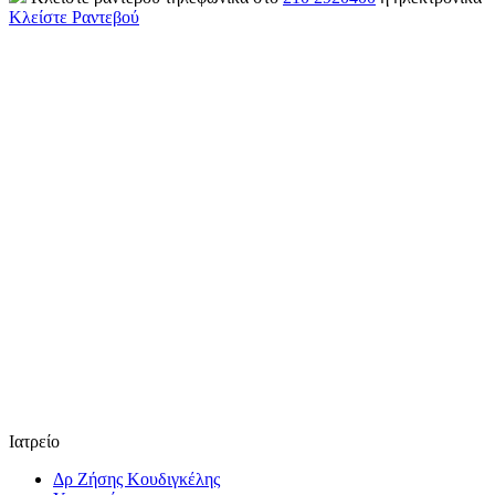
Κλείστε Ραντεβού
Ιατρείο
Δρ Ζήσης Κουδιγκέλης