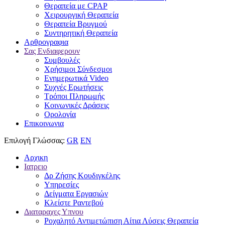
Θεραπεία με CPAP
Χειρουργική Θεραπεία
Θεραπεία Βρυγμού
Συντηρητική Θεραπεία
Αρθρογραφια
Σας Ενδιαφερουν
Συμβουλές
Χρήσιμοι Σύνδεσμοι
Ενημερωτικά Video
Συχνές Ερωτήσεις
Τρόποι Πληρωμής
Κοινωνικές Δράσεις
Ορολογία
Επικοινωνια
Επιλογή Γλώσσας:
GR
EN
Αρχικη
Ιατρειο
Δρ Ζήσης Κουδιγκέλης
Υπηρεσίες
Δείγματα Εργασιών
Κλείστε Ραντεβού
Διαταραχες Υπνου
Ροχαλητό Αντιμετώπιση Αίτια Λύσεις Θεραπεία