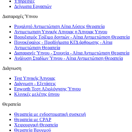
Υπηρεσίες
Δείγματα Εργασιών
Διαταραχές Ύπνου
Ροχαλητό Αντιμετώπιση Αίτια Λύσεις Θεραπεία
Αντιμετωπιση Υπνικής Απνοιας η Άπνοιας Υπνου
Βρουξισμός Τρίξιμο δοντιών - Αίτια Αντιμετώπιση Θεραπεία
Πονοκέφαλος - Προβλήματα ΚΓΔ άρθρωσης - Αίτια
Αντιμετώπιση Θεραπεία
Διαταραχές Ύπνου - Στοιχεία - Αίτια Αντιμετώπιση Θεραπεία
Ανάλυση Σταδίων Ύπνου - Αίτια Αντιμετώπιση Θεραπεία
Διάγνωση
Test Υπνικής Άπνοιας
Διάγνωση - Εξετάσεις
Epworth Τεστ Αξιολόγησης Ύπνου
Κλινικές μελέτης ύπνου
Θεραπεία
Θεραπεία με ενδοστοματική συσκευή
Θεραπεία με CPAP
Χειρουργική Θεραπεία
Θεραπεία Βρυγμού