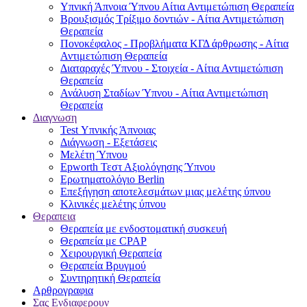
Υπνική Άπνοια Ύπνου Αίτια Αντιμετώπιση Θεραπεία
Βρουξισμός Τρίξιμο δοντιών - Αίτια Αντιμετώπιση
Θεραπεία
Πονοκέφαλος - Προβλήματα ΚΓΔ άρθρωσης - Αίτια
Αντιμετώπιση Θεραπεία
Διαταραχές Ύπνου - Στοιχεία - Αίτια Αντιμετώπιση
Θεραπεία
Ανάλυση Σταδίων Ύπνου - Αίτια Αντιμετώπιση
Θεραπεία
Διαγνωση
Test Υπνικής Άπνοιας
Διάγνωση - Εξετάσεις
Μελέτη Ύπνου
Epworth Τεστ Αξιολόγησης Ύπνου
Ερωτηματολόγιο Berlin
Επεξήγηση αποτελεσμάτων μιας μελέτης ύπνου
Κλινικές μελέτης ύπνου
Θεραπεια
Θεραπεία με ενδοστοματική συσκευή
Θεραπεία με CPAP
Χειρουργική Θεραπεία
Θεραπεία Βρυγμού
Συντηρητική Θεραπεία
Αρθρογραφια
Σας Ενδιαφερουν